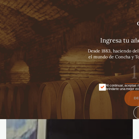
Español
English
Português
Ingresa tu a
Desde 1883, haciendo del 
el mundo de Concha y Tor
Al continuar, aceptas 
brindarte una mejor ex
DE