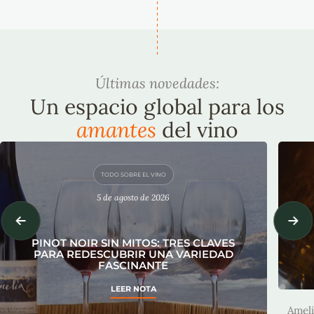
Últimas novedades:
Un espacio global para los
amantes
del vino
TODO SOBRE EL VINO
5 de agosto de 2026
PINOT NOIR SIN MITOS: TRES CLAVES
PARA REDESCUBRIR UNA VARIEDAD
FASCINANTE
A
LEER NOTA
Ameli