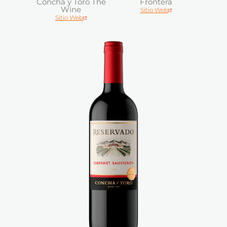
Concha y Toro The
Frontera
Wine
Sitio Web
Sitio Web