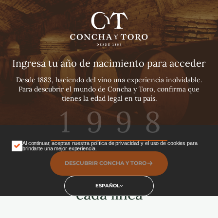
Español
English
Casillero del Diablo
Português
La leyenda que protege un vino excepcional
Ingresa tu año de nacimiento para acceder
Desde 1883, haciendo del vino una experiencia inolvidable.
Para descubrir el mundo de Concha y Toro, confirma que
tienes la edad legal en tu país.
Al continuar, aceptas nuestra política de privacidad y el uso de cookies para
brindarte una mejor experiencia.
DESCUBRIR CONCHA Y TORO
Siente la leyenda detrás de
ESPAÑOL
cada línea