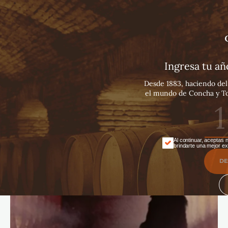
Español
English
Português
Ingresa tu a
Desde 1883, haciendo del 
el mundo de Concha y Tor
Al continuar, aceptas 
brindarte una mejor ex
DE