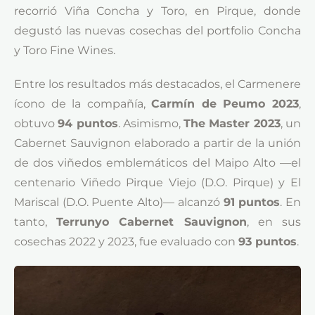
recorrió Viña Concha y Toro, en Pirque, donde
degustó las nuevas cosechas del portfolio Concha
y Toro Fine Wines.
Entre los resultados más destacados, el Carmenere
ícono de la compañía,
Carmín de Peumo 2023
,
obtuvo
94 puntos
. Asimismo,
The Master 2023
, un
Cabernet Sauvignon elaborado a partir de la unión
de dos viñedos emblemáticos del Maipo Alto —el
centenario Viñedo Pirque Viejo (D.O. Pirque) y El
Mariscal (D.O. Puente Alto)— alcanzó
91 puntos
. En
tanto,
Terrunyo Cabernet Sauvignon
, en sus
cosechas 2022 y 2023, fue evaluado con
93 puntos
.