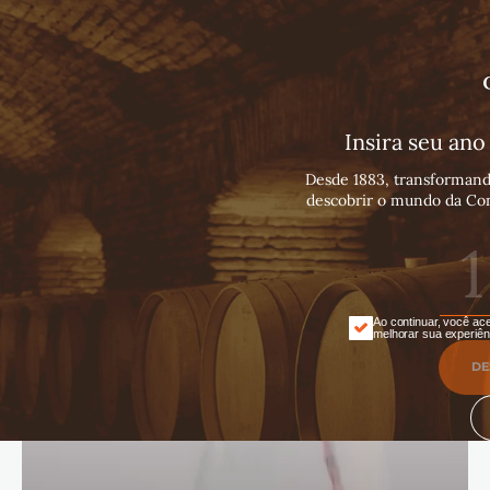
Português
Español
English
Insira seu an
Desde 1883, transformand
descobrir o mundo da Con
Ao continuar, você ace
melhorar sua experiên
DE