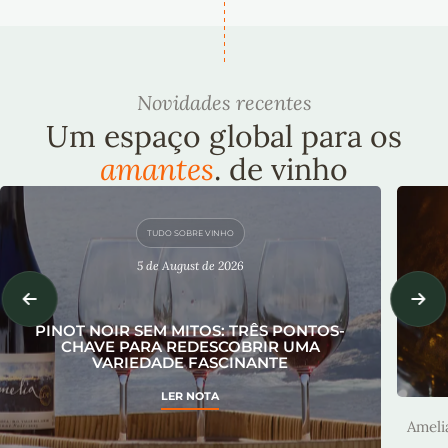
Novidades recentes
Um espaço global para os
amantes
. de vinho
TUDO SOBRE VINHO
5 de August de 2026
PINOT NOIR SEM MITOS: TRÊS PONTOS-
CHAVE PARA REDESCOBRIR UMA
VARIEDADE FASCINANTE
A
LER NOTA
Ameli