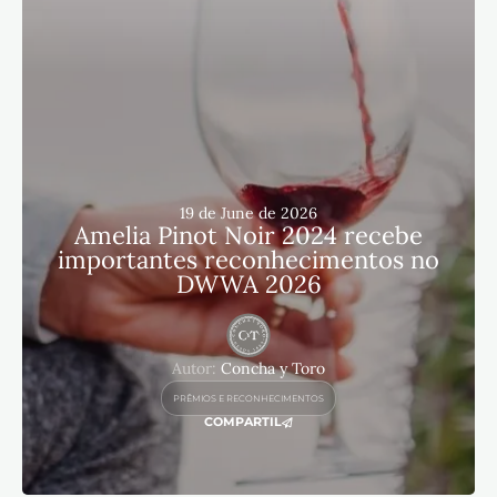
19 de June de 2026
Amelia Pinot Noir 2024 recebe
importantes reconhecimentos no
DWWA 2026
Autor:
Concha y Toro
PRÊMIOS E RECONHECIMENTOS
COMPARTIL