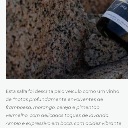
Esta safra foi descrita pelo veículo como um vinho
de
“notas profundamente envolventes de
framboesa, morango, cereja e pimentão
vermelho, com delicados toques de lavanda.
Amplo e expressivo em boca, com acidez vibrante