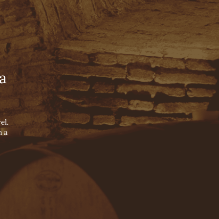
Loja on-line
Português
Español
English
NOSSA VINÍCOLA
WINE BLOG
CONTATO
NOSSOS PILARES
a
NOSSOS ENÓLOGOS
NOSSOS VALES
el.
m a