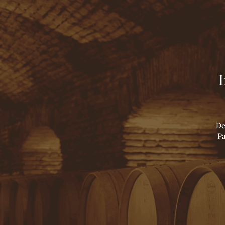
Viña Concha y Toro
INÍCIO
TOURS
NOSSOS VINHOS
LUXURY COLLECTION
SUPER PREMIUM WINES
PREMIUM WINES
VARIETAL WINES
SPARKLING
De
Pa