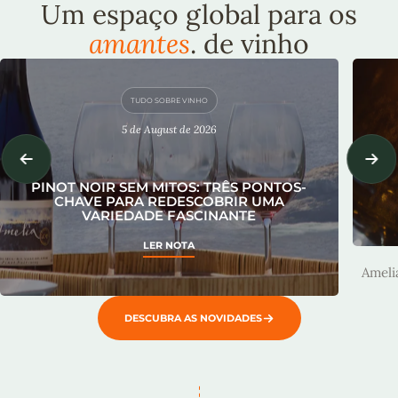
Um espaço global para os
amantes
. de vinho
TUDO SOBRE VINHO
5 de August de 2026
PINOT NOIR SEM MITOS: TRÊS PONTOS-
CHAVE PARA REDESCOBRIR UMA
VARIEDADE FASCINANTE
A
LER NOTA
Ameli
DESCUBRA AS NOVIDADES