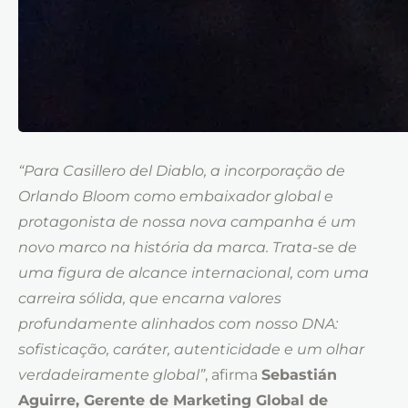
“Para Casillero del Diablo, a incorporação de
Orlando Bloom como embaixador global e
protagonista de nossa nova campanha é um
novo marco na história da marca. Trata-se de
uma figura de alcance internacional, com uma
carreira sólida, que encarna valores
profundamente alinhados com nosso DNA:
sofisticação, caráter, autenticidade e um olhar
verdadeiramente global”
, afirma
Sebastián
Aguirre, Gerente de Marketing Global de