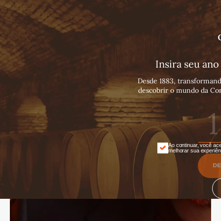
Português
Español
English
Insira seu an
Desde 1883, transformand
descobrir o mundo da Con
Ao continuar, você ace
melhorar sua experiên
DE