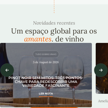
Novidades recentes
Um espaço global para os
amantes
. de vinho
TUDO SOBRE VINHO
5 de August de 2026
PINOT NOIR SEM MITOS: TRÊS PONTOS-
CHAVE PARA REDESCOBRIR UMA
VARIEDADE FASCINANTE
A
LER NOTA
Ameli