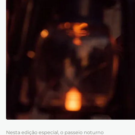
Nesta
edição
especial, o
passeio
noturno