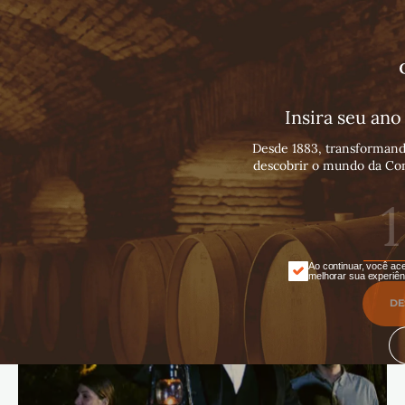
Português
Español
English
Insira seu an
Desde 1883, transformand
descobrir o mundo da Con
Ao continuar, você ace
melhorar sua experiên
DE