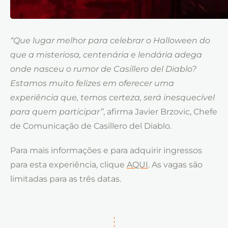
“Que lugar melhor para celebrar o Halloween do
que a misteriosa, centenária e lendária adega
onde nasceu o rumor de Casillero del Diablo?
Estamos muito felizes em oferecer uma
experiência que, temos certeza, será inesquecível
para quem participar”
, afirma Javier Brzovic, Chefe
de Comunicação de Casillero del Diablo.
Para mais informações e para adquirir ingressos
para esta experiência, clique
AQUI
. As vagas são
limitadas para as três datas.