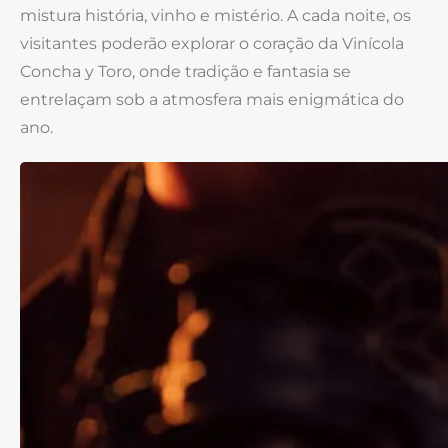
mistura história, vinho e mistério. A cada noite, os
visitantes poderão explorar o coração da Vinícola
Concha y Toro, onde tradição e fantasia se
entrelaçam sob a atmosfera mais enigmática do
ano.