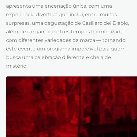
apresenta
uma
encenação
única,
com
uma
experiência
divertida que
inclui
, entre
muitas
surpresas
,
uma
degustação
de Casillero del Diablo,
além
de
um
jantar
de
três
tempos harmonizado
com
diferentes variedades da marca — tornando
este evento
um
programa
imperdível
para
quem
busca
uma
celebração
diferente e
cheia
de
mistério
.