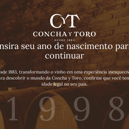
ero del Diablo S
Zero
Insira seu ano de nascimento par
continuar
Borbulhante. Sofisticado. Zero culpa.
sde 1883, transformando o vinho em uma experiência inesquecív
ra descobrir o mundo da Concha y Toro, confirme que você te
idade legal no seu país.
orbulhante. Sofisticado.
Zero cul