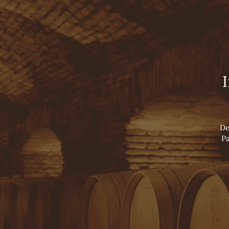
Viña Concha y Toro
INÍCIO
TOURS
NOSSOS VINHOS
Casill
LUXURY COLLECTION
SUPER PREMIUM WINES
PREMIUM WINES
VARIETAL WINES
SPARKLING
De
Pa
B