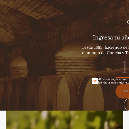
Español
English
Português
Ingresa tu a
Desde 1883, haciendo del 
el mundo de Concha y Tor
Al continuar, aceptas 
brindarte una mejor ex
DE