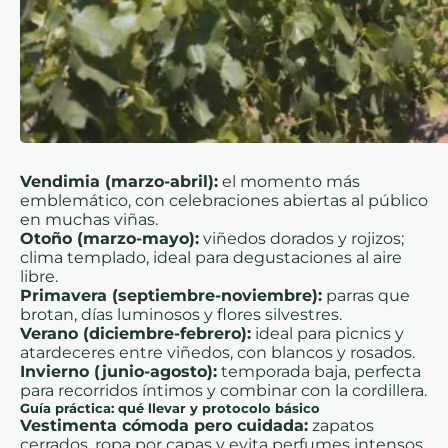
Vendimia (marzo-abril):
el momento más
emblemático, con celebraciones abiertas al público
en muchas viñas.
Otoño (marzo-mayo):
viñedos dorados y rojizos;
clima templado, ideal para degustaciones al aire
libre.
Primavera (septiembre-noviembre):
parras que
brotan, días luminosos y flores silvestres.
Verano (diciembre-febrero):
ideal para picnics y
atardeceres entre viñedos, con blancos y rosados.
Invierno (junio-agosto):
temporada baja, perfecta
para recorridos íntimos y combinar con la cordillera.
Guía práctica: qué llevar y protocolo básico
Vestimenta cómoda pero cuidada:
zapatos
cerrados, ropa por capas y evita perfumes intensos