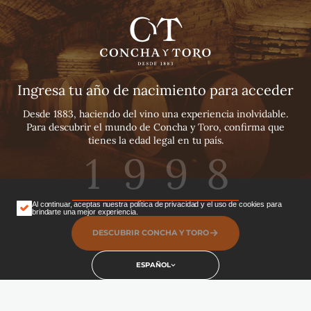
Español
English
Concha y Toro The
Português
Wine
Ingresa tu año de nacimiento para acceder
Desde 1883, haciendo del vino una experiencia inolvidable.
Para descubrir el mundo de Concha y Toro, confirma que
tienes la edad legal en tu país.
Al continuar, aceptas nuestra política de privacidad y el uso de cookies para
brindarte una mejor experiencia.
DESCUBRIR CONCHA Y TORO
Concha y Toro The Wine
ESPAÑOL