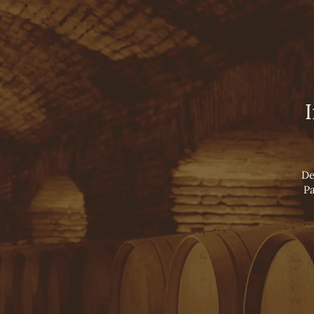
Viña Concha y Toro
INÍCIO
TOURS
NOSSOS VINHOS
LUXURY COLLECTION
SUPER PREMIUM WINES
PREMIUM WINES
VARIETAL WINES
SPARKLING
De
Pa