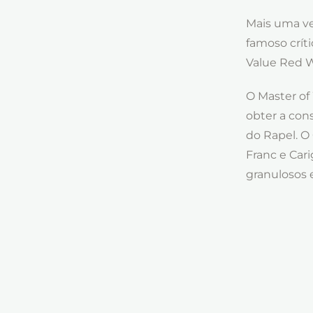
Mais uma vez
famoso críti
Value Red W
O Master of
obter a con
do Rapel. O
Franc e Car
granulosos e
Além desta 
2019 foi p
novamente a