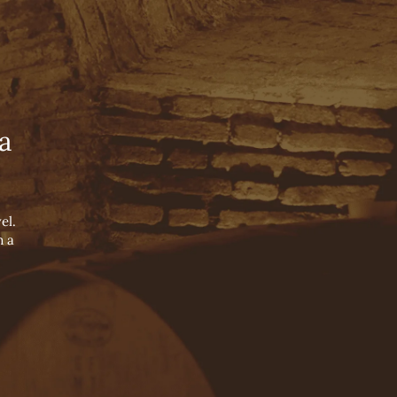
Loja on-line
Português
Español
English
NOSSA VINÍCOLA
WINE BLOG
CONTATO
NOSSOS PILARES
a
NOSSOS ENÓLOGOS
NOSSOS VALES
el.
m a