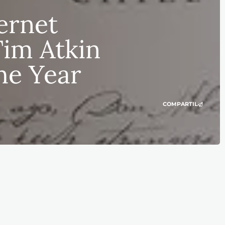
ernet
Tim Atkin
he Year
COMPARTIL