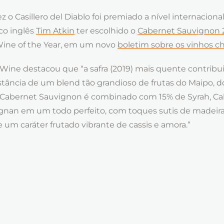
 o Casillero del Diablo foi premiado a nível internacional
co inglês
Tim Atkin
ter escolhido o
Cabernet Sauvignon 
ine of the Year, em um novo
boletim sobre os vinhos ch
 Wine destacou que “a safra (2019) mais quente contribu
stância de um blend tão grandioso de frutas do Maipo, d
 Cabernet Sauvignon é combinado com 15% de Syrah, C
ignan em um todo perfeito, com toques sutis de madeira
 um caráter frutado vibrante de cassis e amora.”
importante distinção, o Casillero del Diablo Cabernet S
remiado com 90 pontos nesse mesmo boletim, confirma
 qualidade e a constância de sua cepa-emblema.