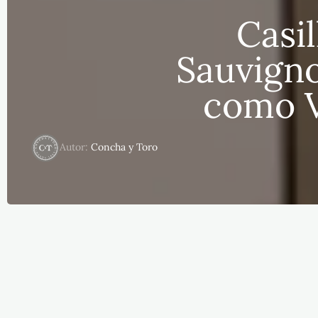
Casi
Sauvigno
como V
Autor:
Concha y Toro