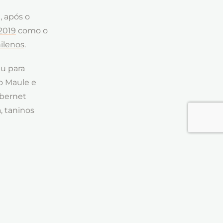
, após o
2019
como o
ilenos
.
iu para
o Maule e
abernet
, taninos
auvignon
ndo