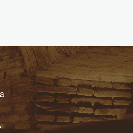
Tienda Online
Español
English
Português
NUESTRO LEGADO
WINE BLOG
CONTACTO
NUESTROS PILARES
a
NUESTROS ENÓLOGOS
NUESTROS VALLES
ad