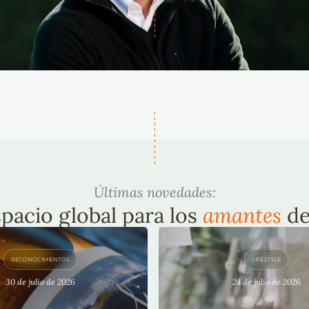
Últimas novedades:
pacio global para los
amantes
de
RECONOCIMIENTOS
LIFESTYLE
30 de julio de 2026
24 de julio de 2026
¿QUÉ VINO ERES 
ELIA CHARDONNAY
INVIERNO?
LIDA SU LIDERAZGO
O EL #1 DE CHILE
onnay consolida su liderazgo
¿Qué vino eres en invi