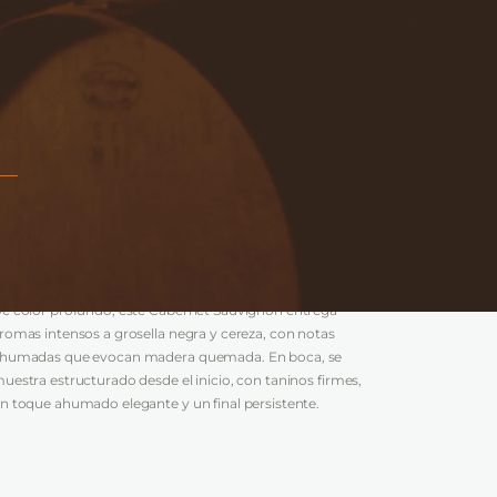
OTAS DE CATA
:
e color profundo, este Cabernet Sauvignon entrega
romas intensos a grosella negra y cereza, con notas
humadas que evocan madera quemada. En boca, se
uestra estructurado desde el inicio, con taninos firmes,
n toque ahumado elegante y un final persistente.