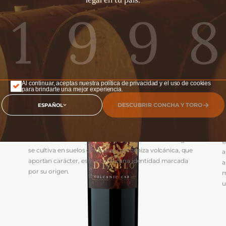
Al continuar, aceptas nuestra política de privacidad y el uso de cookies
para brindarte una mejor experiencia.
DESCUBRIR CONCHA Y TORO
ESPAÑOL
VIÑEDO
:
N
Proveniente del Valle del Rapel, este Cabernet Sauvignon
D
se cultiva en suelos coluviales con ceniza volcánica, que
a
aportan carácter, estructura y una identidad marcada
a
por su origen.
m
u
de
DESCARGAR FICHA