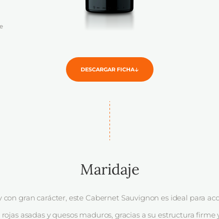
Maridaje
 y con gran carácter, este Cabernet Sauvignon es ideal para 
 rojas asadas y quesos maduros, gracias a su estructura firme 
ahumadas que realzan cada bocado.