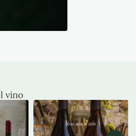
l vino
LIFESTYLE
20 de julio de 2026
EN
VIÑA AMELIA: EXPERIENCIAS
QUE INSPIRAN MOMENTOS
ÚNICOS
erno?
Viña Amelia: experiencias que inspiran