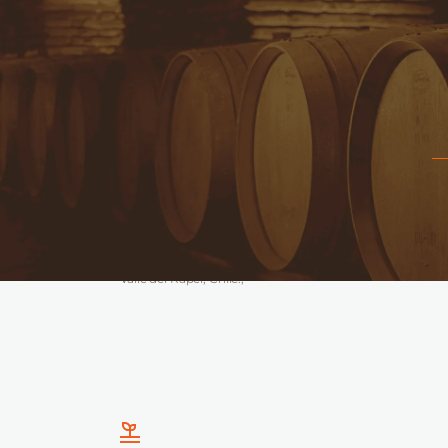
COSECHA & DENOMINACIÓN DE ORIGEN
:
Origen en
Valle del Rapel, Chile.,
SUELO
:
Suelos coluviales enriquecidos con ceniza volcánica,
responsables de la intensidad, carácter y textura firme 
este Cabernet Sauvignon.