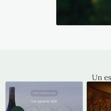
Un es
TODO SOBRE EL VINO
5 de agosto de 2026
PINOT NOIR SIN MITOS: TRES
AM
CLAVES PARA REDESCUBRIR
CONSO
UNA VARIEDAD FASCINANTE
COM
Pinot Noir sin mitos: tres claves para
Amelia Chard