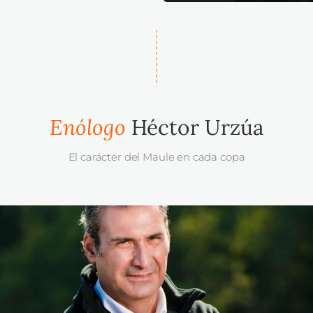
Enólogo
Héctor Urzúa
El carácter del Maule en cada copa