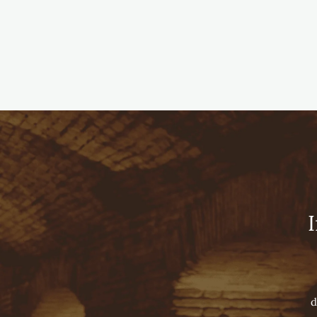
Viña Concha y Toro
HOME
TOURS
NUESTROS VINOS
LUXURY COLLECTION
SUPER PREMIUM WINES
PREMIUM WINES
VARIETAL WINES
SPARKLING
d
COMPARTIR
Home ›
Premium Wines ›
Diablo