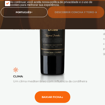
Ao continuar, você aceita nossa política de privacidade e o uso de
cookies para melhorar sua experiência.
DESCOBRIR CONCHA Y TORO
PORTUGUÊS
MATURAÇÃO
:
Em barris de carvalho por 12 meses.
E
d
r
c
p
g
CLIMA
:
Um clima mediterrâneo com influência da cordilheira
BAXIAR FICHA