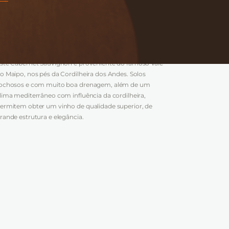
NOTAS DE PROVA
:
ste Cabernet Sauvignon é proveniente do famoso Vale
o Maipo, nos pés da Cordilheira dos Andes. Solos
ochosos e com muito boa drenagem, além de um
lima mediterrâneo com influência da cordilheira,
ermitem obter um vinho de qualidade superior, de
rande estrutura e elegância.