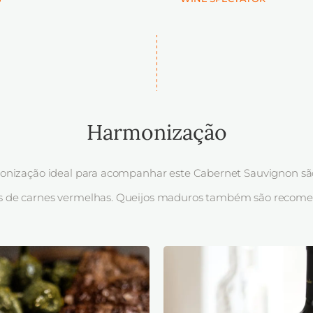
Harmonização
nização ideal para acompanhar este Cabernet Sauvignon sã
s de carnes vermelhas. Queijos maduros também são recom