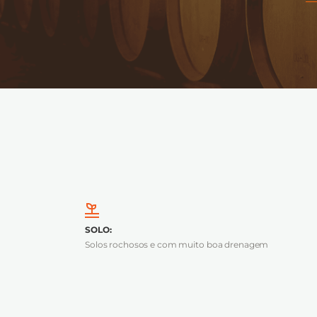
DENOMINAÇÃO DE ORIGEM
:
Maipo,
SOLO
:
Solos rochosos e com muito boa drenagem