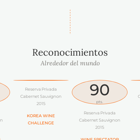
Reconocimientos
Alrededor del mundo
90
Reserva Privada
Res
Cabernet Sauvignon
Caber
pts.
2015
Reserva Privada
KOREA WINE
MU
Cabernet Sauvignon
CHALLENGE
2015
WINE SPECTATOR