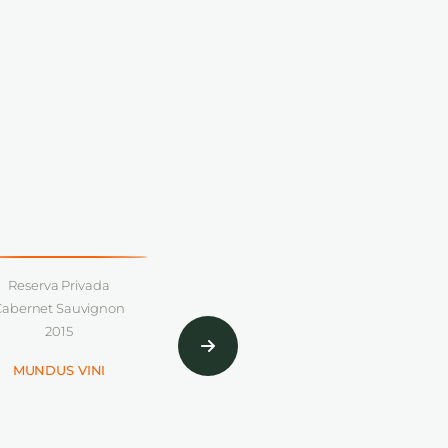
Gold Medal
erva Privada
net Sauvignon
2015
NDUS VINI