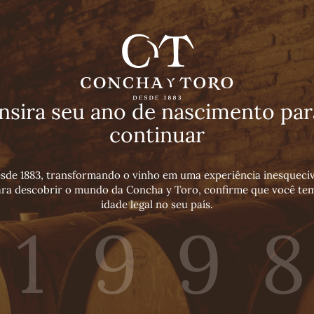
Insira seu ano de nascimento par
continuar
Cabernet Sauvignon
sde 1883, transformando o vinho em uma experiência inesquecív
Premium Wines
Tinto
Vegano
2018
ra descobrir o mundo da Concha y Toro, confirme que você te
vada
idade legal no seu país.