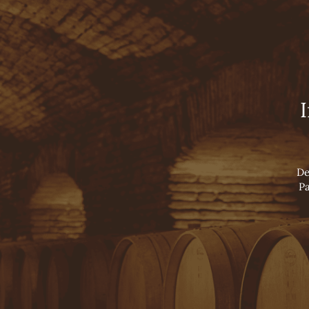
Viña Concha y Toro
INÍCIO
TOURS
NOSSOS VINHOS
LUXURY COLLECTION
SUPER PREMIUM WINES
PREMIUM WINES
VARIETAL WINES
SPARKLING
De
Pa
COMPARTIL
Home ›
Premium Wines ›
Casillero del Diablo ›
Reserva Pri