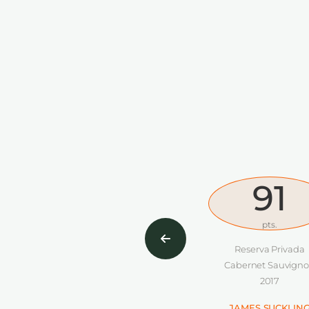
91
pts.
Reserva Privada
Cabernet Sauvignon
2017
JAMES SUCKLING