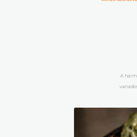
A harmo
variado