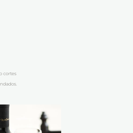
o cortes
endados.