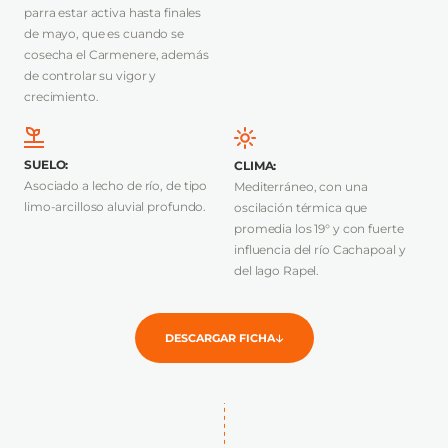
parra estar activa hasta finales
de mayo, que es cuando se
cosecha el Carmenere, además
de controlar su vigor y
crecimiento.
SUELO
:
CLIMA
:
Asociado a lecho de río, de tipo
Mediterráneo, con una
limo-arcilloso aluvial profundo.
oscilación térmica que
promedia los 19° y con fuerte
influencia del río Cachapoal y
del lago Rapel.
DESCARGAR FICHA