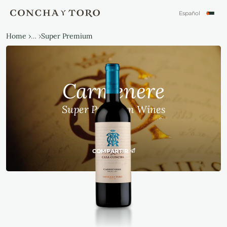
Español
English
Português
Home ›
… ›
Super Premium
Carmenere
Super Premium Wines
Tinto
Vegano
2022
COMPARTIR