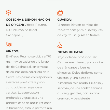
COSECHA & DENOMINACIÓN
GUARDA
:
DE ORIGEN
:
Viñedo Peumo,
12 meses 96% en barricas de
D.O. Peumo, Valle del
roble francés (29% nuevas y 71%
Cachapoal.,
de 2° y 3° uso) y 4% en fudres
VIÑEDO
:
NOTAS DE CATA
:
El viñedo Peumo se ubica a 170
Rojo violáceo profundo. Un
msnm y se extiende a lo largo
Carmenere intenso, puro, notas
del río Cachapoal, en terrazas
de arándanos y berries
de colinas de la cordillera de la
silvestres. Dejos de flores como
Costa. Las parras corresponden
violetas, y una pizca de
a estacas pre-filoxera y son
pimentón rojo asado. Frutoso y
conducidas en espaldera
sabroso, de rica acidez, taninos
vertical. Los suelos son
dulces y gentiles, con un final
profundos y gracias a una
cremoso y persistente
primera capa de arcilla retienen
la humedad, esto le permite a la