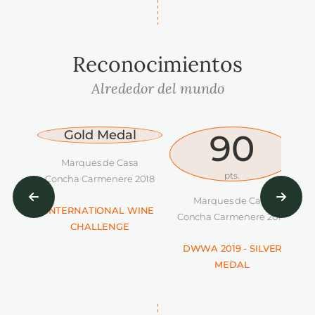
Reconocimientos
Alrededor del mundo
Gold Medal
90
Marques de Casa
pts.
Concha Carmenere 2018
C
Marques de Casa
INTERNATIONAL WINE
Concha Carmenere 2017
CHALLENGE
DWWA 2019 - SILVER
MEDAL