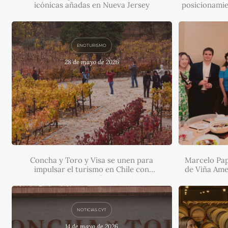
icónicas añadas en Nueva Jersey
posicionamie
ENOTURISMO
28 de mayo de 2026
MARCE
CONCHA Y TORO Y VISA SE
POSIC
UNEN PARA IMPULSAR EL
AMELIA
TURISMO EN CHILE CON
Concha y Toro y Visa se unen para
EXPERIENCIAS Y BENEFICIOS
Marcelo Pap
EXCLUSIVOS
impulsar el turismo en Chile con
de Viña Amel
experiencias y beneficios exclusivos
NOTICIAS CYT
14 de mayo de 2026