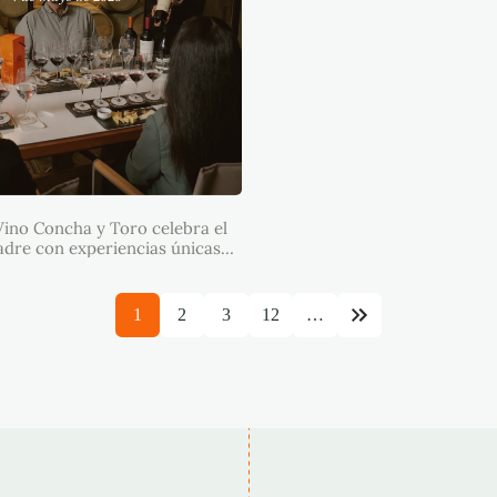
O DEL VINO CONCHA Y
CELEBRA EL DÍA DE LA
E CON EXPERIENCIAS
Vino Concha y Toro celebra el
ICAS, DESCUENTOS
USIVOS Y SORPRESAS
adre con experiencias únicas,
ESPECIALES
os exclusivos y sorpresas
especiales
1
2
3
12
…