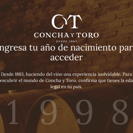
acio para los 
del vino
Ingresa tu año de nacimiento par
acceder
xplora contenidos sobre nuestros vinos premiados, ideas 
aridaje, experiencias únicas y consejos para aprender m
sobre vino y mucho más.
Desde 1883, haciendo del vino una experiencia inolvidable. Para
escubrir el mundo de Concha y Toro, confirma que tienes la ed
DESCUBRE MÁS CONTENIDOS
legal en tu país.