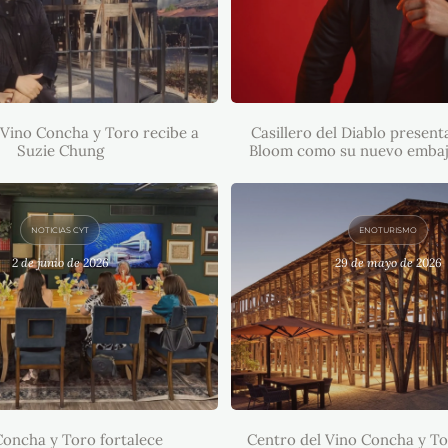
O DEL VINO CONCHA Y
ECIBE A SUZIE CHUNG
CASILLERO DEL DI
PRESENTA A ORLAND
COMO SU NUEVO EMB
 Vino Concha y Toro recibe a
Casillero del Diablo present
GLOBAL
Suzie Chung
Bloom como su nuevo embaj
NOTICIAS CYT
ENOTURISMO
2 de junio de 2026
29 de mayo de 2026
ÑA CONCHA Y TORO
CENTRO DEL VINO CO
ECE POSICIONAMIENTO
TORO: UN LUGAR QUE
 PORTAFOLIO DE LUJO
DE PATRIMONIO EN
Concha y Toro fortalece
N LATINOAMÉRICA
Centro del Vino Concha y To
RINCÓN