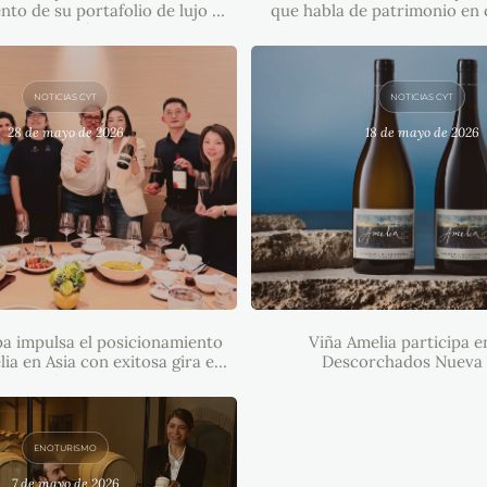
nto de su portafolio de lujo en
que habla de patrimonio en 
Latinoamérica
NOTICIAS CYT
NOTICIAS CYT
28 de mayo de 2026
18 de mayo de 2026
VIÑA AMELIA PARTIC
LO PAPA IMPULSA EL
FERIA DESCORCHADO
IONAMIENTO DE VIÑA
YORK
 EN ASIA CON EXITOSA
GIRA EN CHINA
a impulsa el posicionamiento
Viña Amelia participa e
ia en Asia con exitosa gira en
Descorchados Nueva
China
ENOTURISMO
7 de mayo de 2026