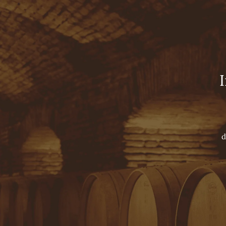
Viña Concha y Toro
Un esp
HOME
TOURS
NUESTROS VINOS
LUXURY COLLECTION
SUPER PREMIUM WINES
PREMIUM WINES
E
VARIETAL WINES
m
SPARKLING
d