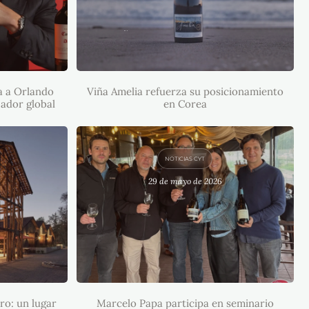
VIÑA AMELIA REFUERZA SU
POSICIONAMIENTO EN COREA
ABLO
O BLOOM
AJADOR
a a Orlando
Viña Amelia refuerza su posicionamiento
ador global
en Corea
NOTICIAS CYT
29 de mayo de 2026
MARCELO PAPA PARTICIPA EN
NCHA Y
SEMINARIO “CHARDONNAY EN
 HABLA
EL CHILE ACTUAL”
 CADA
ro: un lugar
Marcelo Papa participa en seminario