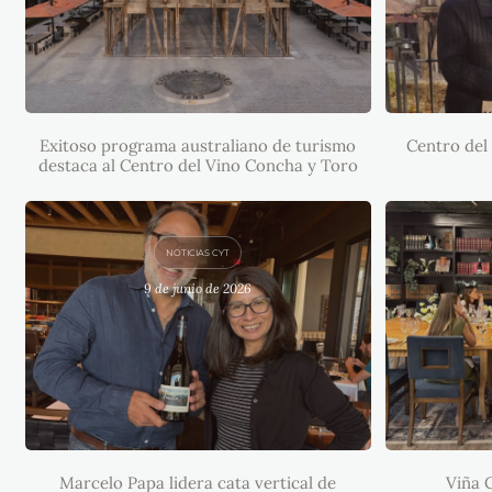
CENTR
TORO R
EXITOSO PROGRAMA
AUSTRALIANO DE TURISMO
DESTACA AL CENTRO DEL VINO
Exitoso programa australiano de turismo
CONCHA Y TORO
Centro del
destaca al Centro del Vino Concha y Toro
NOTICIAS CYT
9 de junio de 2026
MARCELO PAPA LIDERA CATA
VERTICAL DE ICÓNICAS
VI
AÑADAS EN NUEVA JERSEY
FORTAL
DE SU
Marcelo Papa lidera cata vertical de
Viña 
E