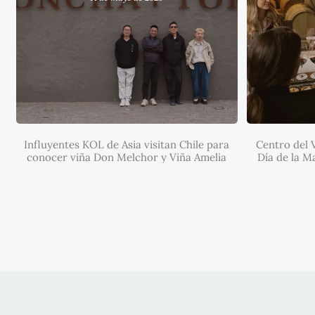
INFLUYENTES KOL DE ASIA
VISITAN CHILE PARA CONOCER
VIÑA DON MELCHOR Y VIÑA
CENTR
AMELIA
TORO 
MADR
Influyentes KOL de Asia visitan Chile para
Centro del 
ÚN
EXCL
conocer viña Don Melchor y Viña Amelia
Día de la M
descuent