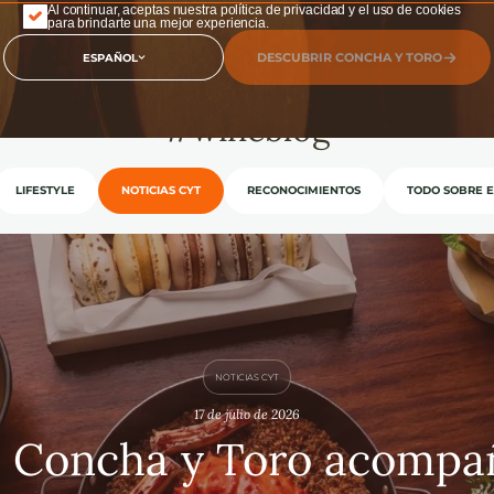
Al continuar, aceptas nuestra política de privacidad y el uso de cookies
para brindarte una mejor experiencia.
DESCUBRIR CONCHA Y TORO
ESPAÑOL
lora
todas las categorías de nue
#wineblog
LIFESTYLE
NOTICIAS CYT
RECONOCIMIENTOS
TODO SOBRE E
NOTICIAS CYT
17 de julio de 2026
 Concha y Toro acompañ