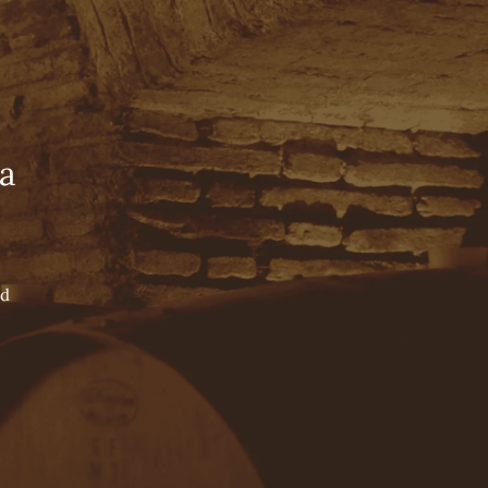
Tienda Online
Español
English
amantes
Português
NUESTRO LEGADO
WINE BLOG
CONTACTO
NUESTROS PILARES
a
NUESTROS ENÓLOGOS
NUESTROS VALLES
de
ás
ad