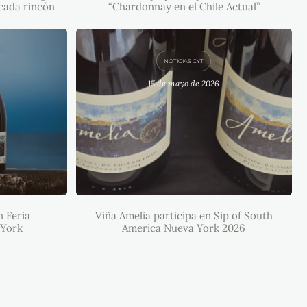
cada rincón
“Chardonnay en el Chile Actual”
NOTICIAS CYT
15 de mayo de 2026
IPA EN
VIÑA AMELIA PARTICIPA EN SIP
S NUEVA
OF SOUTH AMERICA NUEVA
YORK 2026
n Feria
Viña Amelia participa en Sip of South
 York
America Nueva York 2026