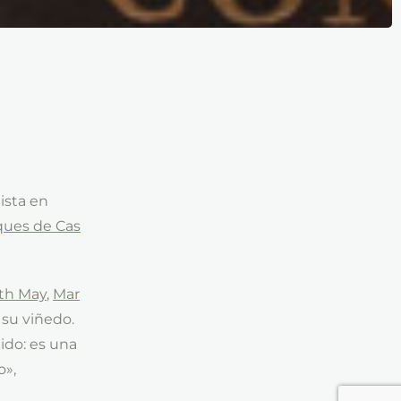
ista en
ues de Cas
th May
,
Mar
su viñedo.
ido: es una
o»,