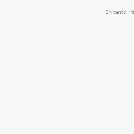
En tanto,
Ma
por sus arom
Terrunyo Ma
de un vino “
que camina 
negra madur
pimienta bla
Por su part
sus varieda
as Chardon