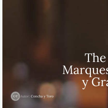
The 
Marques
y Gr
Autor:
Concha y Toro