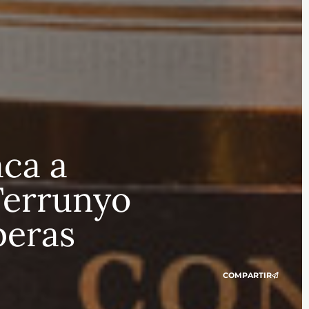
aca a
Terrunyo
beras
COMPARTIR