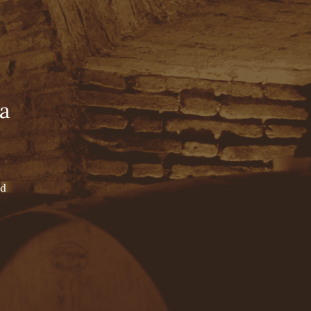
Tienda Online
Español
English
Português
NUESTRO LEGADO
WINE BLOG
CONTACTO
NUESTROS PILARES
a
NUESTROS ENÓLOGOS
NUESTROS VALLES
ad