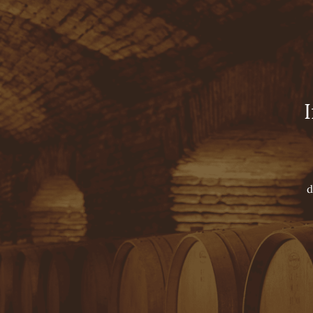
Viña Concha y Toro
HOME
TOURS
NUESTROS VINOS
LUXURY COLLECTION
SUPER PREMIUM WINES
PREMIUM WINES
VARIETAL WINES
SPARKLING
d