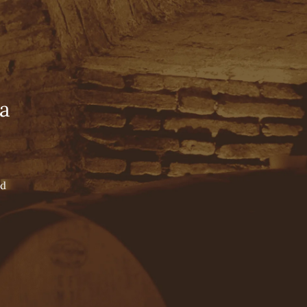
Tienda Online
Español
English
Português
NUESTRO LEGADO
WINE BLOG
CONTACTO
NUESTROS PILARES
a
NUESTROS ENÓLOGOS
NUESTROS VALLES
ad