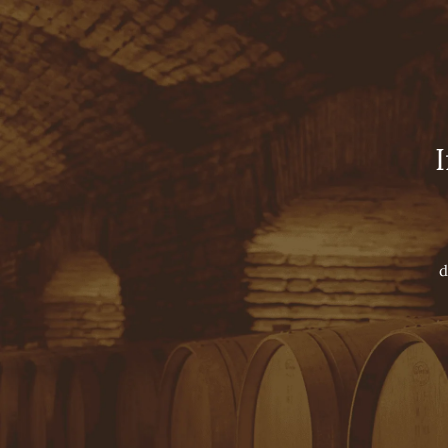
Viña Concha y Toro
HOME
TOURS
NUESTROS VINOS
LUXURY COLLECTION
SUPER PREMIUM WINES
PREMIUM WINES
VARIETAL WINES
SPARKLING
d